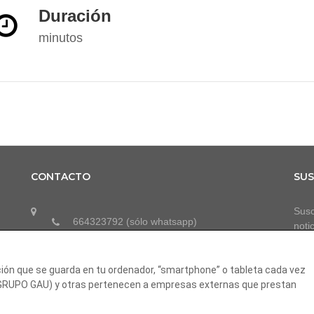
Duración
minutos
CONTACTO
SUS
Susc
664323792 (sólo whatsapp)
noti
info@grupogau.com
ción que se guarda en tu ordenador, “smartphone” o tableta cada vez
(GRUPO GAU) y otras pertenecen a empresas externas que prestan