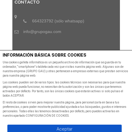
CONTACTO
664323792 (sólo whatsapp)
info@grupogau.com
SUSCRÍBETE A NUESTRA NEWSLETTER
INFORMACIÓN BÁSICA SOBRE COOKIES
Una cookie o galleta informática es un pequeño archivo de información que se guarda en tu
ordenador, “smartphone” o tableta cada vez que visitas nuestra página web. Algunas son de
Suscribete a nuestra Newsletter para recibir las últimas
nuestra empresa (GRUPO GAU) y otras pertenecen a empresas externas que prestan servicios
noticias y ofertas
para nuestra página web.
Las cookies pueden ser de varios tipos: las cookies técnicas son necesarias para que nuestra
página web pueda funcionar, no necesitan de tu autorización y son las únicas que tenemos
activadas por defecto. Por tanto, son las únicas cookies que estarán activas si solo pulsas el
botón ACEPTAR.
El resto de cookies sirven para mejorar nuestra página, para personalizarla en base a tus
preferencias, o para poder mostrarte publicidad ajustada a tus búsquedas, gustos e intereses
personales. Todas ellas las tenemos desactivadas por defecto, pero puedes activarlas en
SUSCRIBIR A NEWSLETTER
nuestro apartado CONFIGURACIÓN DE COOKIES.
Aceptar