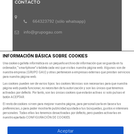
CONTACTO
664323792 (sólo whatsapp)
info@grupogau.com
SUSCRÍBETE A NUESTRA NEWSLETTER
INFORMACIÓN BÁSICA SOBRE COOKIES
Una cookie o galleta informática es un pequeño archivo de información que se guarda en tu
ordenador, “smartphone” o tableta cada vez que visitas nuestra página web. Algunas son de
Suscribete a nuestra Newsletter para recibir las últimas
nuestra empresa (GRUPO GAU) y otras pertenecen a empresas externas que prestan servicios
noticias y ofertas
para nuestra página web.
Las cookies pueden ser de varios tipos: las cookies técnicas son necesarias para que nuestra
página web pueda funcionar, no necesitan de tu autorización y son las únicas que tenemos
activadas por defecto. Por tanto, son las únicas cookies que estarán activas si solo pulsas el
botón ACEPTAR.
El resto de cookies sirven para mejorar nuestra página, para personalizarla en base a tus
preferencias, o para poder mostrarte publicidad ajustada a tus búsquedas, gustos e intereses
personales. Todas ellas las tenemos desactivadas por defecto, pero puedes activarlas en
SUSCRIBIR A NEWSLETTER
nuestro apartado CONFIGURACIÓN DE COOKIES.
Aceptar