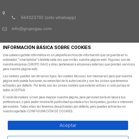
664323792 (sólo whatsapp)
info@grupogau.com
INFORMACIÓN BÁSICA SOBRE COOKIES
SUSCRÍBETE A NUESTRA NEWSLETTER
Una cookie o galleta informática es un pequeño archivo de información que se guarda en tu
ordenador, “smartphone” o tableta cada vez que visitas nuestra página web. Algunas son de
nuestra empresa (GRUPO GAU) y otras pertenecen a empresas externas que prestan servicios
Suscribete a nuestra Newsletter para recibir las últimas noticias y ofertas
para nuestra página web.
Las cookies pueden ser de varios tipos: las cookies técnicas son necesarias para que nuestra
página web pueda funcionar, no necesitan de tu autorización y son las únicas que tenemos
activadas por defecto. Por tanto, son las únicas cookies que estarán activas si solo pulsas el
botón ACEPTAR.
El resto de cookies sirven para mejorar nuestra página, para personalizarla en base a tus
preferencias, o para poder mostrarte publicidad ajustada a tus búsquedas, gustos e intereses
personales. Todas ellas las tenemos desactivadas por defecto, pero puedes activarlas en
SUSCRIBIR A NEWSLETTER
nuestro apartado CONFIGURACIÓN DE COOKIES.
Aceptar
©Copyright
2026
All Rights Reserved