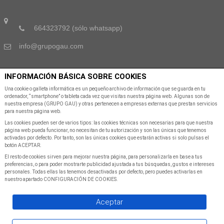
664323792 (sólo whatsapp)
info@grupogau.com
INFORMACIÓN BÁSICA SOBRE COOKIES
SUSCRÍBETE A NUESTRA NEWSLETTER
Una cookie o galleta informática es un pequeño archivo de información que se guarda en tu
ordenador, “smartphone” o tableta cada vez que visitas nuestra página web. Algunas son de
nuestra empresa (GRUPO GAU) y otras pertenecen a empresas externas que prestan servicios
Suscribete a nuestra Newsletter para recibir las últimas noticias y ofertas
para nuestra página web.
Las cookies pueden ser de varios tipos: las cookies técnicas son necesarias para que nuestra
página web pueda funcionar, no necesitan de tu autorización y son las únicas que tenemos
activadas por defecto. Por tanto, son las únicas cookies que estarán activas si solo pulsas el
botón ACEPTAR.
El resto de cookies sirven para mejorar nuestra página, para personalizarla en base a tus
preferencias, o para poder mostrarte publicidad ajustada a tus búsquedas, gustos e intereses
personales. Todas ellas las tenemos desactivadas por defecto, pero puedes activarlas en
SUSCRIBIR A NEWSLETTER
nuestro apartado CONFIGURACIÓN DE COOKIES.
Aceptar
©Copyright
2026
All Rights Reserved