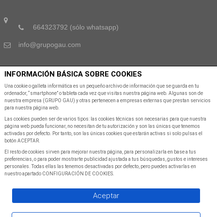
664323792 (sólo whatsapp)
info@grupogau.com
INFORMACIÓN BÁSICA SOBRE COOKIES
SUSCRÍBETE A NUESTRA NEWSLETTER
Una cookie o galleta informática es un pequeño archivo de información que se guarda en tu
ordenador, “smartphone” o tableta cada vez que visitas nuestra página web. Algunas son de
nuestra empresa (GRUPO GAU) y otras pertenecen a empresas externas que prestan servicios
Suscribete a nuestra Newsletter para recibir las últimas noticias y ofertas
para nuestra página web.
Las cookies pueden ser de varios tipos: las cookies técnicas son necesarias para que nuestra
página web pueda funcionar, no necesitan de tu autorización y son las únicas que tenemos
activadas por defecto. Por tanto, son las únicas cookies que estarán activas si solo pulsas el
botón ACEPTAR.
El resto de cookies sirven para mejorar nuestra página, para personalizarla en base a tus
preferencias, o para poder mostrarte publicidad ajustada a tus búsquedas, gustos e intereses
personales. Todas ellas las tenemos desactivadas por defecto, pero puedes activarlas en
SUSCRIBIR A NEWSLETTER
nuestro apartado CONFIGURACIÓN DE COOKIES.
Aceptar
©Copyright
2026
All Rights Reserved