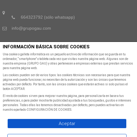
664323792 (sólo whatsapp)
info@grupogau.com
INFORMACIÓN BÁSICA SOBRE COOKIES
SUSCRÍBETE A NUESTRA NEWSLETTER
Una cookie o galleta informática es un pequeño archivo de información que se guarda en tu
ordenador, “smartphone” o tableta cada vez que visitas nuestra página web. Algunas son de
nuestra empresa (GRUPO GAU) y otras pertenecen a empresas externas que prestan servicios
Suscribete a nuestra Newsletter para recibir las últimas noticias y ofertas
para nuestra página web.
Las cookies pueden ser de varios tipos: las cookies técnicas son necesarias para que nuestra
página web pueda funcionar, no necesitan de tu autorización y son las únicas que tenemos
activadas por defecto. Por tanto, son las únicas cookies que estarán activas si solo pulsas el
botón ACEPTAR.
El resto de cookies sirven para mejorar nuestra página, para personalizarla en base a tus
preferencias, o para poder mostrarte publicidad ajustada a tus búsquedas, gustos e intereses
personales. Todas ellas las tenemos desactivadas por defecto, pero puedes activarlas en
SUSCRIBIR A NEWSLETTER
nuestro apartado CONFIGURACIÓN DE COOKIES.
Aceptar
©Copyright
2026
All Rights Reserved