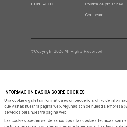
CONTACTO
Política de privacidad
Contactar
©Copyright
2026
All Rights Reserved
INFORMACIÓN BÁSICA SOBRE COOKIES
Una cookie o galleta informática es un pequeño archivo de informa
que visitas nuestra página web. Algunas son de nuestra empresa 
servicios para nuestra página web.
Las cookies pueden ser de varios tipos: las cookies técnicas son 
de tu autorización y son las únicas que tenemos activadas por defec