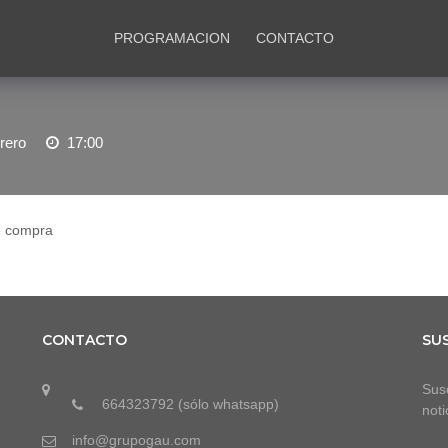
PROGRAMACION
CONTACTO
rero
17:00
e compra
CONTACTO
SU
Susc
664323792 (sólo whatsapp)
noti
info@grupogau.com