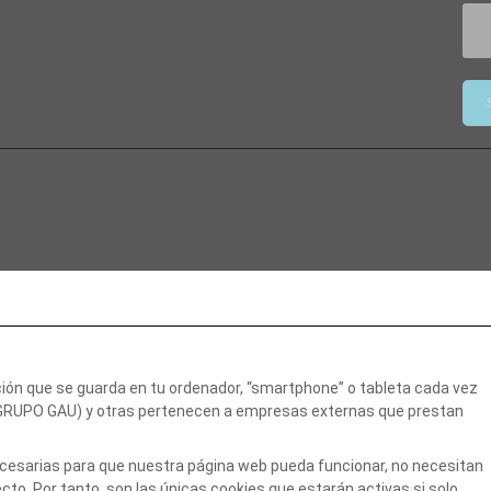
ción que se guarda en tu ordenador, “smartphone” o tableta cada vez
(GRUPO GAU) y otras pertenecen a empresas externas que prestan
necesarias para que nuestra página web pueda funcionar, no necesitan
to. Por tanto, son las únicas cookies que estarán activas si solo